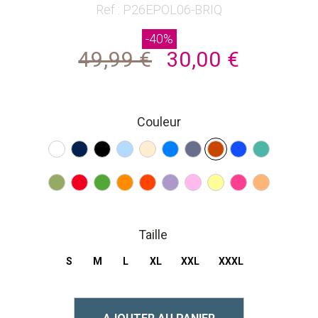
beginning
Ref : P26EPOL06-BRIQ
of
-40%
the
49,99 €
30,00 €
images
gallery
Couleur
Taille
S
M
L
XL
XXL
XXXL