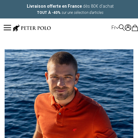
Livraison offerte en France
dès 80€ d'achat
TOUT À -40%
sur une sélection d'articles
LANGUE
Fr
Skip
to
the
end
of
the
images
gallery