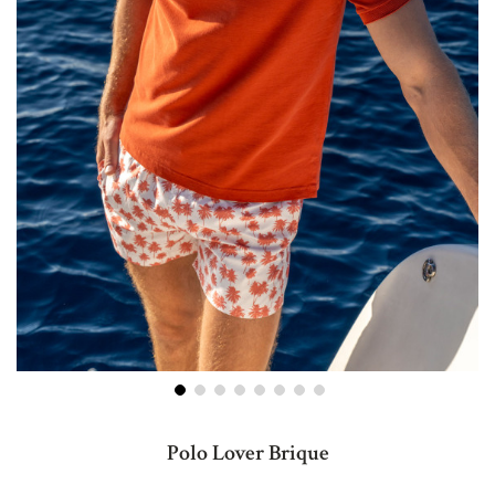
Skip
to
Polo Lover Brique
the