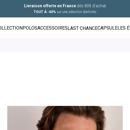
Livraison offerte en France
dès 80€ d'achat
TOUT À -40%
sur une sélection d'articles
OLLECTION
POLOS
ACCESSOIRES
CAPSULE
LES 
LAST CHANCE