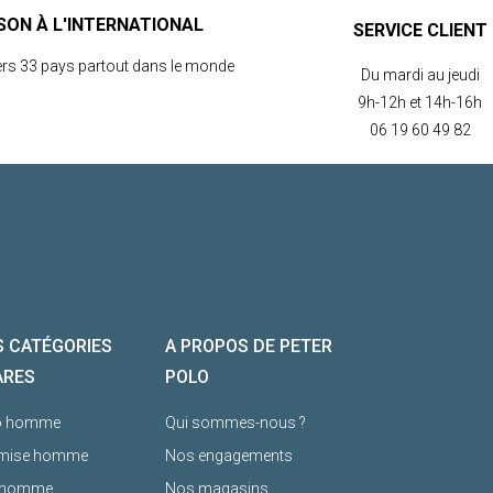
ISON À L'INTERNATIONAL
SERVICE CLIENT
ers 33 pays partout dans le monde
Du mardi au jeudi
9h-12h et 14h-16h
06 19 60 49 82
 CATÉGORIES
A PROPOS DE PETER
ARES
POLO
o homme
Qui sommes-nous ?
mise homme
Nos engagements
l homme
Nos magasins