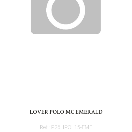
Skip
to
LOVER POLO MC EMERALD
the
beginning
Ref : P26HPOL15-EME
of