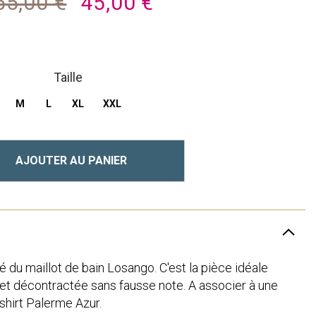
65,00 €
45,00 €
Taille
M
L
XL
XXL
AJOUTER AU PANIER
é du maillot de bain Losango. C'est la pièce idéale
 et décontractée sans fausse note. A associer à une
-shirt Palerme Azur.