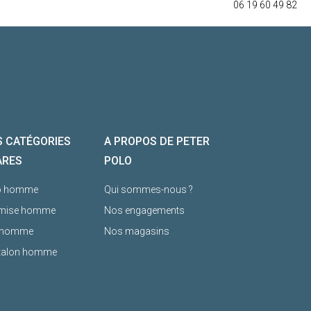
06 19 60 49 82
 CATÉGORIES
A PROPOS DE PETER
ARES
POLO
o homme
Qui sommes-nous ?
mise homme
Nos engagements
l homme
Nos magasins
talon homme