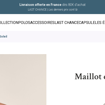
Livraison offerte en France
dès 80€ d'achat
LAST CHANCE |
Les derniers prix sont là
OLLECTION
POLOS
ACCESSOIRES
LAST CHANCE
CAPSULE
LES 
Soleil
Maillot 