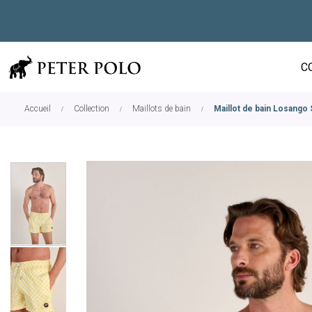
C
Accueil
Collection
Maillots de bain
Maillot de bain Losango 
Skip
to
the
end
of
the
images
gallery