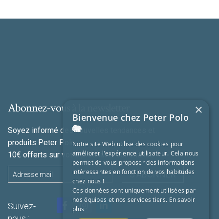
Abonnez-vous à la newsletter
×
Bienvenue chez Peter Polo
🐘
Soyez informé des nouvelles tendances et
produits Peter Polo
Notre site Web utilise des cookies pour
améliorer l'expérience utilisateur. Cela nous
10€ offerts sur votre prochaine commande
permet de vous proposer des informations
intéressantes en fonction de vos habitudes
S'ABONNER
chez nous !
Ces données sont uniquement utilisées par
nos équipes et nos services tiers.
En savoir
Suivez-
plus
nous :