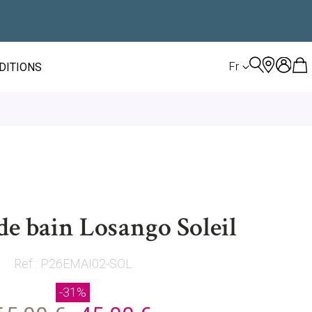
LANGUE
Fr
ÉDITIONS
de bain Losango Soleil
Ref : P26EMAI02-SOL
-31%