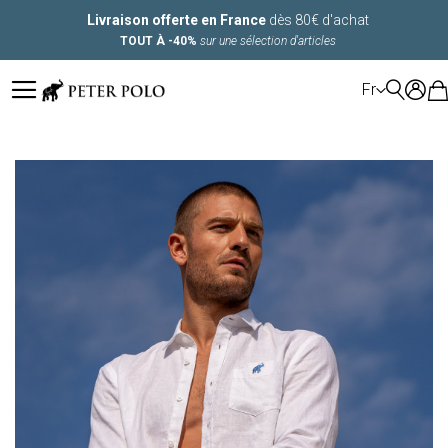
Livraison offerte en France
dès 80€ d'achat
TOUT À -40%
sur une sélection d'articles
LANGUE
Fr
Skip
to
the
end
of
the
images
gallery