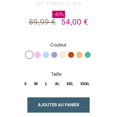
beginning
Ref : P26ECHL01-BLA
of
-40%
the
89,99 €
54,00 €
images
gallery
Couleur
Taille
S
M
L
XL
XXL
XXXL
AJOUTER AU PANIER