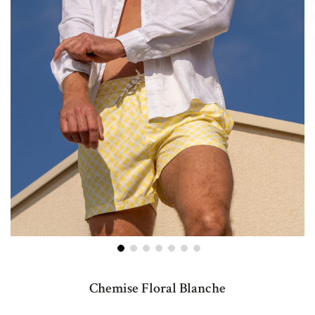
Skip
to
Chemise Floral Blanche
the