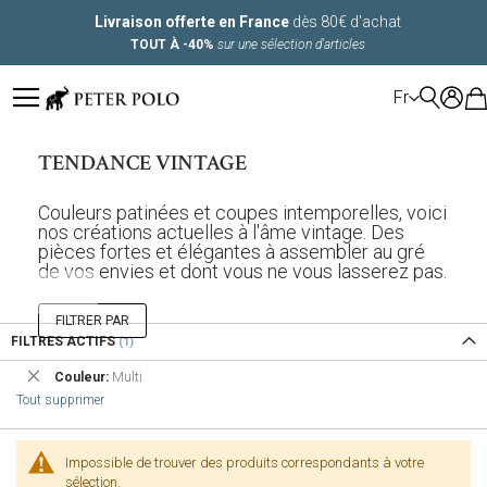
Livraison offerte en France
dès 80€ d'achat
TOUT À -40%
sur une sélection d'articles
LANGUE
Fr
TENDANCE VINTAGE
Couleurs patinées et coupes intemporelles, voici
nos créations actuelles à l'âme vintage. Des
pièces fortes et élégantes à assembler au gré
de vos envies et dont vous ne vous lasserez pas.
FILTRER PAR
FILTRES ACTIFS
Supprimer
Couleur
Multi
cet
Tout supprimer
Élément
Impossible de trouver des produits correspondants à votre
sélection.