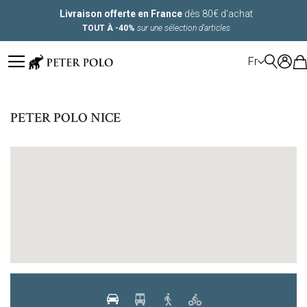
Livraison offerte en France
dès 80€ d'achat
TOUT À -40%
sur une sélection d'articles
LANGUE
Fr
PETER POLO NICE