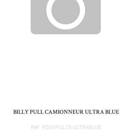
Skip
to
BILLY PULL CAMIONNEUR ULTRA BLUE
the
beginning
Ref : P26HPUL15-ULTRABLUE
of