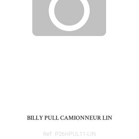
Skip
to
BILLY PULL CAMIONNEUR LIN
the
beginning
Ref : P26HPUL11-LIN
of