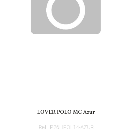
Skip
to
LOVER POLO MC Azur
the
beginning
Ref : P26HPOL14-AZUR
of