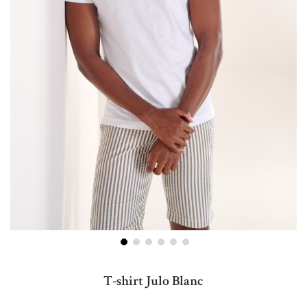
Skip
to
T-shirt Julo Blanc
the