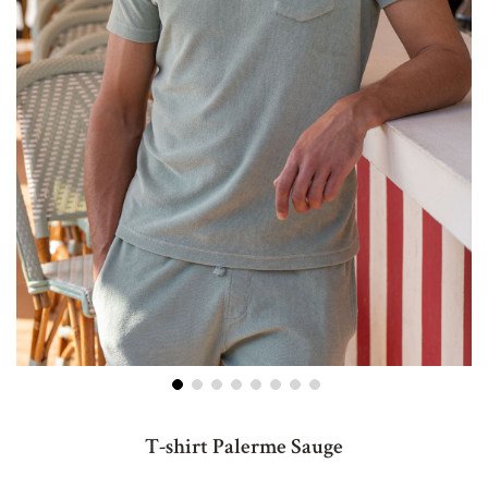
Skip
to
T-shirt Palerme Sauge
the