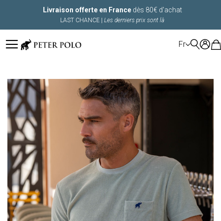
Livraison offerte en France
dès 80€ d'achat
LAST CHANCE |
Les derniers prix sont là
LANGUE
Fr
Skip
to
the
end
of
the
images
gallery