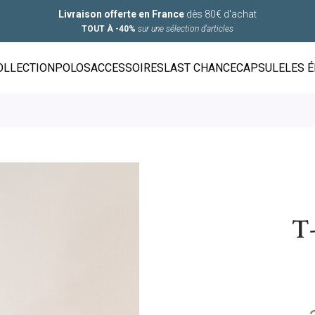
Livraison offerte en France
dès 80€ d'achat
TOUT À -40%
sur une sélection d'articles
OLLECTION
POLOS
ACCESSOIRES
LAST CHANCE
CAPSULE
LES 
T-