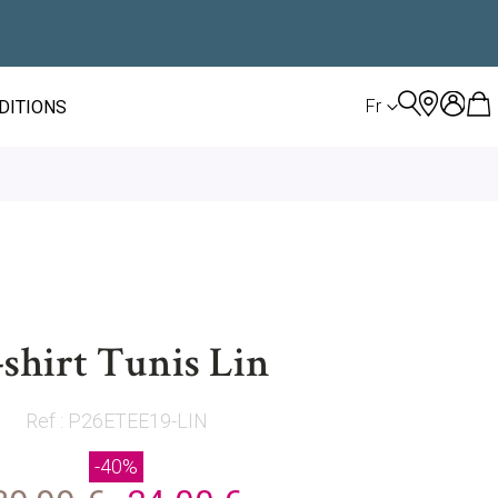
LANGUE
Fr
ÉDITIONS
shirt Tunis Lin
Ref : P26ETEE19-LIN
-40%