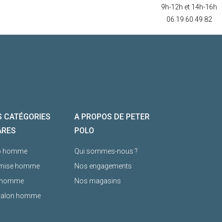
9h-12h et 14h-16h
06 19 60 49 82
 CATÉGORIES
A PROPOS DE PETER
ARES
POLO
o homme
Qui sommes-nous ?
mise homme
Nos engagements
l homme
Nos magasins
talon homme