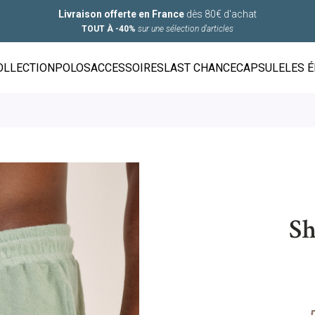
Livraison offerte en France
dès 80€ d'achat
TOUT À -40%
sur une sélection d'articles
OLLECTION
POLOS
ACCESSOIRES
LAST CHANCE
CAPSULE
LES 
Sh