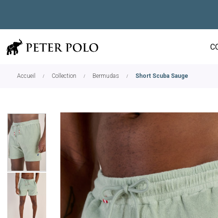
C
Accueil
Collection
Bermudas
Short Scuba Sauge
Skip
to
the
end
of
the
images
gallery