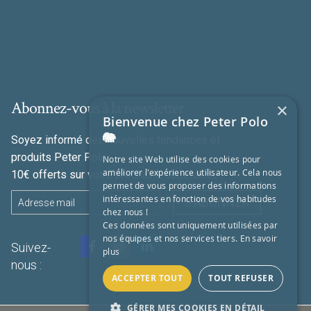
Abonnez-vous à la newsletter
×
Bienvenue chez Peter Polo
🐘
Soyez informé des nouvelles tendances et
produits Peter Polo
Notre site Web utilise des cookies pour
améliorer l'expérience utilisateur. Cela nous
10€ offerts sur votre prochaine commande
permet de vous proposer des informations
intéressantes en fonction de vos habitudes
S'ABONNER
chez nous !
Ces données sont uniquement utilisées par
nos équipes et nos services tiers.
En savoir
Suivez-
plus
nous :
ACCEPTER TOUT
TOUT REFUSER
GÉRER MES COOKIES EN DÉTAIL