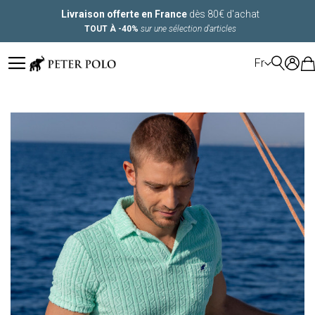
Livraison offerte en France
dès 80€ d'achat
TOUT À -40%
sur une sélection d'articles
LANGUE
Fr
Skip
to
the
end
of
the
images
gallery