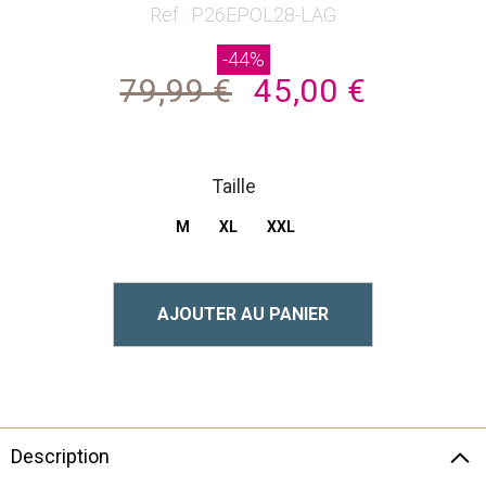
beginning
Ref : P26EPOL28-LAG
of
-44%
the
79,99 €
45,00 €
images
gallery
Taille
M
XL
XXL
AJOUTER AU PANIER
Description