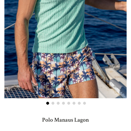
Skip
to
Polo Manaus Lagon
the