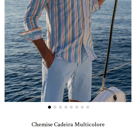
Skip
to
Chemise Cadeira Multicolore
the