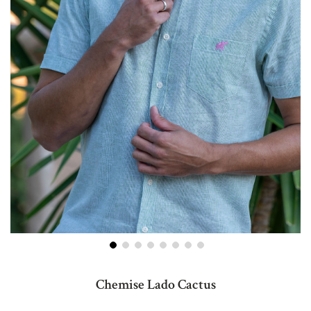
Skip
to
Chemise Lado Cactus
the