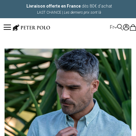
Livraison offerte en France
dès 80€ d'achat
LAST CHANCE |
Les derniers prix sont là
LANGUE
Fr
Skip
to
the
end
of
the
images
gallery