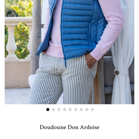
Skip
to
Doudoune Don Ardoise
the