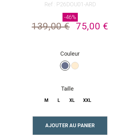
beginning
Ref : P26DOU01-ARD
of
-46%
the
139,00 €
75,00 €
images
gallery
Couleur
Taille
M
L
XL
XXL
AJOUTER AU PANIER