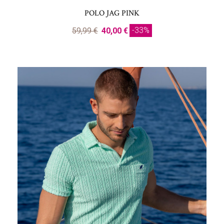
POLO JAG PINK
-33%
59,99 €
40,00 €