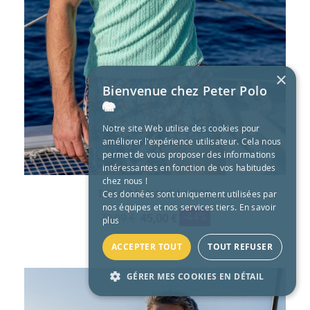
×
Bienvenue chez Peter Polo
🐘
Notre site Web utilise des cookies pour
améliorer l'expérience utilisateur. Cela nous
permet de vous proposer des informations
intéressantes en fonction de vos habitudes
chez nous !
POLO MANAUS LAGON
Ces données sont uniquement utilisées par
nos équipes et nos services tiers.
En savoir
-44%
79,99 €
45,00 €
plus
ACCEPTER TOUT
TOUT REFUSER
GÉRER MES COOKIES EN DÉTAIL