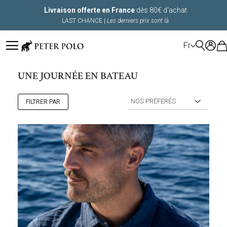
Livraison offerte en France
dès 80€ d'achat
LAST CHANCE |
Les derniers prix sont là
LANGUE
Fr
UNE JOURNÉE EN BATEAU
FILTRER PAR