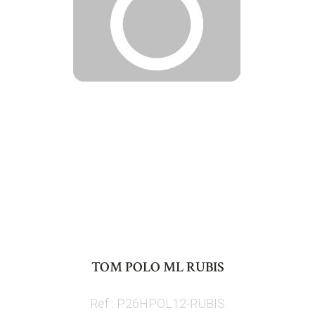
Skip
to
TOM POLO ML RUBIS
the
beginning
Ref : P26HPOL12-RUBIS
of