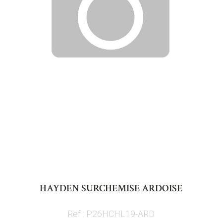
Skip
to
HAYDEN SURCHEMISE ARDOISE
the
beginning
Ref : P26HCHL19-ARD
of