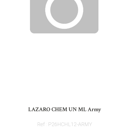
Skip
to
LAZARO CHEM UN ML Army
the
beginning
Ref : P26HCHL12-ARMY
of