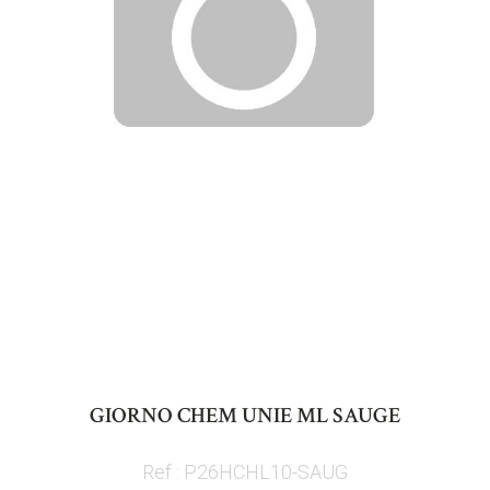
Skip
to
GIORNO CHEM UNIE ML SAUGE
the
beginning
Ref : P26HCHL10-SAUG
of