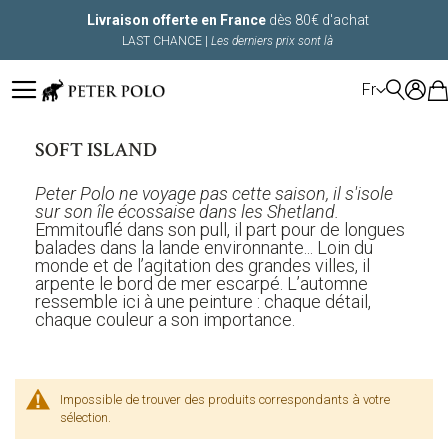
Livraison offerte en France
dès 80€ d'achat
LAST CHANCE |
Les derniers prix sont là
LANGUE
Fr
SOFT ISLAND
Peter Polo ne voyage pas cette saison, il s'isole
sur son île écossaise dans les Shetland.
Emmitouflé dans son pull, il part pour de longues
balades dans la lande environnante... Loin du
monde et de l’agitation des grandes villes, il
arpente le bord de mer escarpé. L’automne
ressemble ici à une peinture : chaque détail,
chaque couleur a son importance.
Impossible de trouver des produits correspondants à votre
sélection.