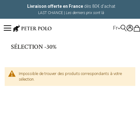
Livraison offerte en France
dès 80€ d'achat
LAST CHANCE |
Les derniers prix sont là
LANGUE
Fr
SÉLECTION -30%
Impossible de trouver des produits correspondants à votre
sélection.