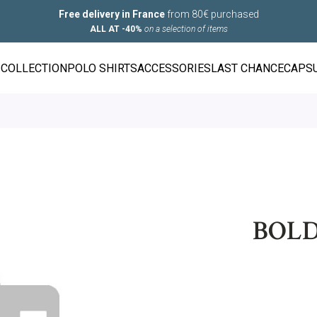
Free delivery in France
from 80€ purchased
ALL AT -40%
on a selection of items
COLLECTION
POLO SHIRTS
ACCESSORIES
LAST CHANCE
CAPS
BOLD