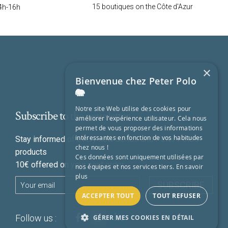
15 boutiques on the Côte d'Azur
4h-16h
×
Bienvenue chez Peter Polo
🐘
Notre site Web utilise des cookies pour
Subscribe to the newsletter
améliorer l'expérience utilisateur. Cela nous
permet de vous proposer des informations
intéressantes en fonction de vos habitudes
Stay informed of every new trends and Peter Polo's
chez nous !
products
Ces données sont uniquement utilisées par
10€ offered on your next order
nos équipes et nos services tiers.
En savoir
plus
SUBSCRIBE
ACCEPTER TOUT
TOUT REFUSER
Follow us :
GÉRER MES COOKIES EN DÉTAIL