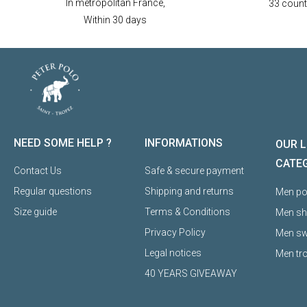
In metropolitan France,
33 countr
Within 30 days
NEED SOME HELP ?
INFORMATIONS
OUR L
CATE
Contact Us
Safe & secure payment
Regular questions
Shipping and returns
Men pol
Size guide
Terms & Conditions
Men sh
Privacy Policy
Men sw
Legal notices
Men tr
40 YEARS GIVEAWAY