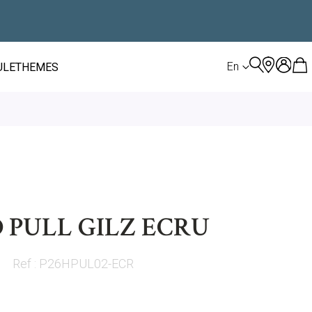
LANGUAGE
En
ULE
THEMES
 PULL GILZ ECRU
Ref : P26HPUL02-ECR