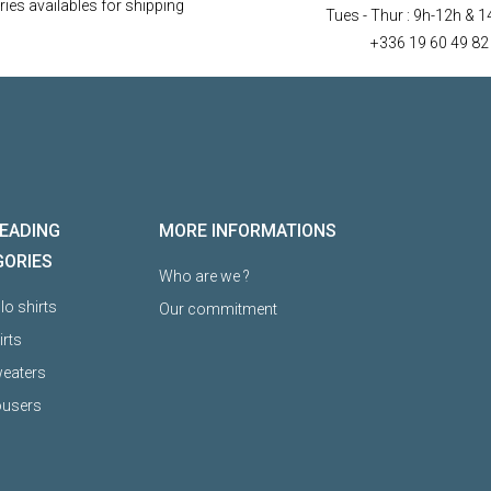
ies availables for shipping
Tues - Thur :
9h-12h & 1
+336 19 60 49 82
EADING
MORE INFORMATIONS
GORIES
Who are we ?
o shirts
Our commitment
irts
eaters
ousers