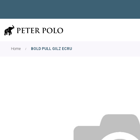
Home
BOLD PULL GILZ ECRU
Skip
to
the
end
of
the
images
gallery